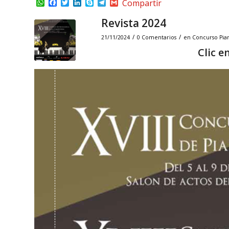
WhatsApp
Facebook
Twitter
LinkedIn
Skype
Telegram
Gmail
Compartir
Revista 2024
/
/
21/11/2024
0 Comentarios
en
Concurso Pia
Clic e