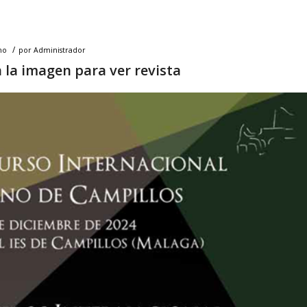
/
no
por
Administrador
n la imagen para ver revista