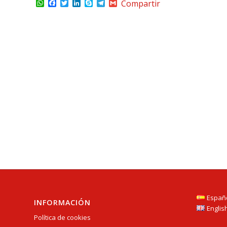
WhatsApp
Facebook
Twitter
LinkedIn
Skype
Telegram
Gmail
Compartir
Españ
INFORMACIÓN
Englis
Política de cookies