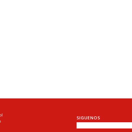
ol
SIGUENOS
h